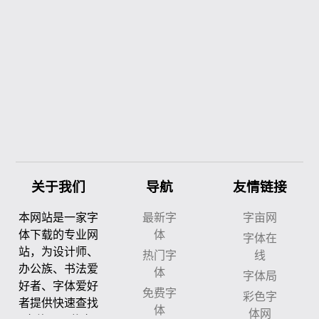
关于我们
导航
友情链接
本网站是一家字
最新字
字亩网
体下载的专业网
体
字体在
站，为设计师、
热门字
线
办公族、书法爱
体
字体局
好者、字体爱好
免费字
彩色字
者提供快速查找
体
体网