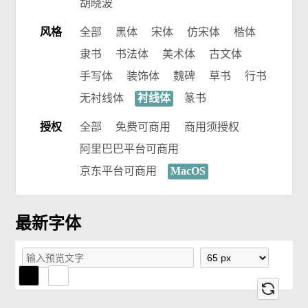
胡晓波
风格
全部
黑体
宋体
仿宋体
楷体
隶书
书法体
美术体
古文体
手写体
装饰体
魏碑
草书
行书
无衬线体
衬线体
篆书
授权
全部
免费可商用
商用须授权
阿里巴巴平台可商用
京东平台可商用
MacOS
最新字体