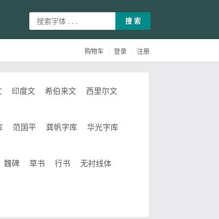
搜 索
|
|
购物车
登录
注册
文
印度文
希伯来文
西里尔文
库
范国平
龚帆字库
华光字库
魏碑
草书
行书
无衬线体