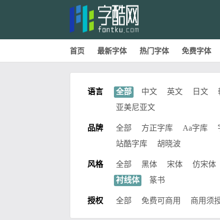
首页
最新字体
热门字体
免费字体
语言
全部
中文
英文
日文
亚美尼亚文
品牌
全部
方正字库
Aa字库
站酷字库
胡晓波
风格
全部
黑体
宋体
仿宋体
衬线体
篆书
授权
全部
免费可商用
商用须