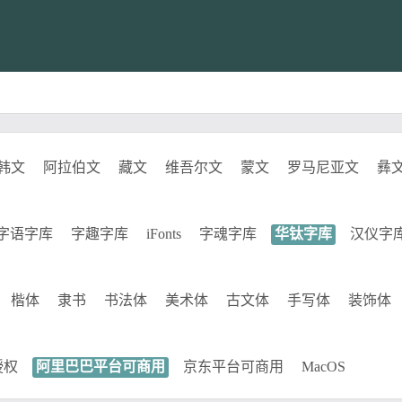
韩文
阿拉伯文
藏文
维吾尔文
蒙文
罗马尼亚文
彝
字语字库
字趣字库
iFonts
字魂字库
华钛字库
汉仪字
楷体
隶书
书法体
美术体
古文体
手写体
装饰体
授权
阿里巴巴平台可商用
京东平台可商用
MacOS