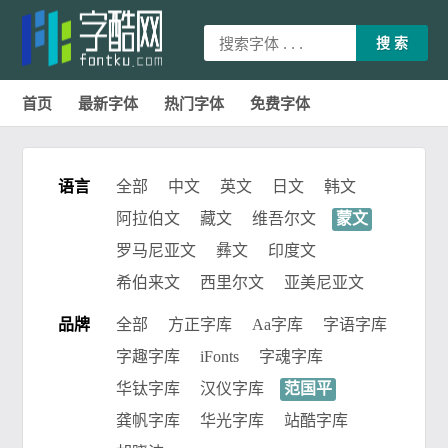
搜 索
首页
最新字体
热门字体
免费字体
|
|
购物车
登录
注册
语言
全部
中文
英文
日文
韩文
阿拉伯文
藏文
维吾尔文
蒙文
罗马尼亚文
彝文
印度文
希伯来文
西里尔文
亚美尼亚文
品牌
全部
方正字库
Aa字库
字语字库
字趣字库
iFonts
字魂字库
华钛字库
汉仪字库
范国平
龚帆字库
华光字库
站酷字库