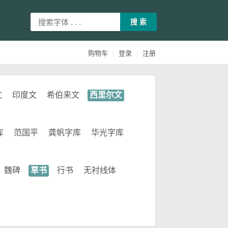
搜 索
|
|
购物车
登录
注册
文
印度文
希伯来文
西里尔文
库
范国平
龚帆字库
华光字库
魏碑
草书
行书
无衬线体