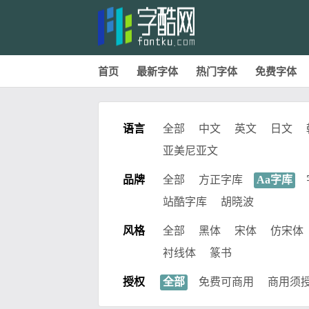
首页
最新字体
热门字体
免费字体
语言
全部
中文
英文
日文
亚美尼亚文
品牌
全部
方正字库
Aa字库
站酷字库
胡晓波
风格
全部
黑体
宋体
仿宋体
衬线体
篆书
授权
全部
免费可商用
商用须