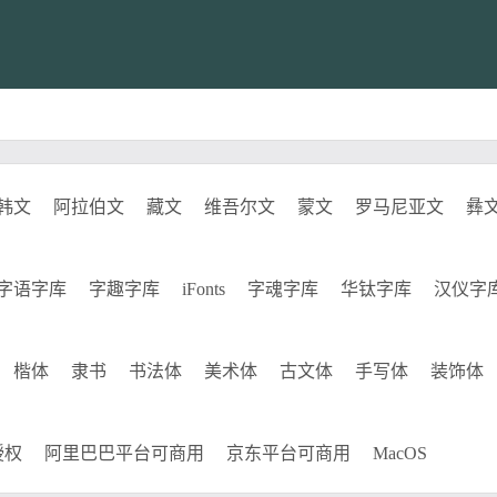
韩文
阿拉伯文
藏文
维吾尔文
蒙文
罗马尼亚文
彝
字语字库
字趣字库
iFonts
字魂字库
华钛字库
汉仪字
楷体
隶书
书法体
美术体
古文体
手写体
装饰体
授权
阿里巴巴平台可商用
京东平台可商用
MacOS