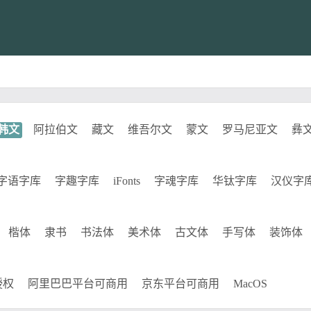
韩文
阿拉伯文
藏文
维吾尔文
蒙文
罗马尼亚文
彝
字语字库
字趣字库
iFonts
字魂字库
华钛字库
汉仪字
楷体
隶书
书法体
美术体
古文体
手写体
装饰体
授权
阿里巴巴平台可商用
京东平台可商用
MacOS