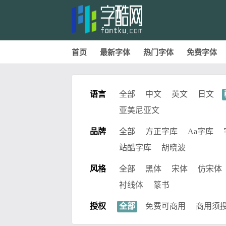
首页
最新字体
热门字体
免费字体
语言
全部
中文
英文
日文
亚美尼亚文
品牌
全部
方正字库
Aa字库
站酷字库
胡晓波
风格
全部
黑体
宋体
仿宋体
衬线体
篆书
授权
全部
免费可商用
商用须