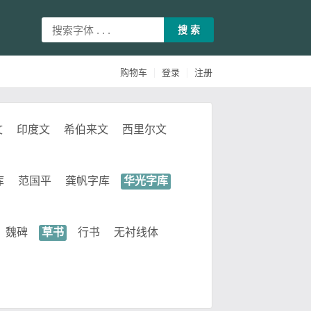
搜 索
|
|
购物车
登录
注册
文
印度文
希伯来文
西里尔文
库
范国平
龚帆字库
华光字库
魏碑
草书
行书
无衬线体