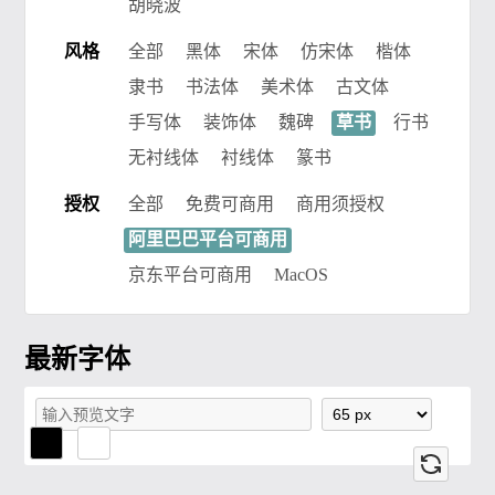
胡晓波
风格
全部
黑体
宋体
仿宋体
楷体
隶书
书法体
美术体
古文体
手写体
装饰体
魏碑
草书
行书
无衬线体
衬线体
篆书
授权
全部
免费可商用
商用须授权
阿里巴巴平台可商用
京东平台可商用
MacOS
最新字体