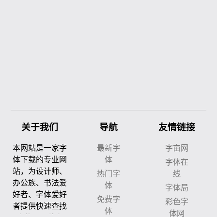
关于我们
导航
友情链接
本网站是一家字
最新字
字亩网
体下载的专业网
体
字体在
站，为设计师、
热门字
线
办公族、书法爱
体
字体局
好者、字体爱好
免费字
彩色字
者提供快速查找
体
体网