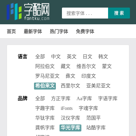
搜 索
首页
最新字体
热门字体
免费字体
|
|
购物车
登录
注册
语言
全部
中文
英文
日文
韩文
阿拉伯文
藏文
维吾尔文
蒙文
罗马尼亚文
彝文
印度文
希伯来文
西里尔文
亚美尼亚文
品牌
全部
方正字库
Aa字库
字语字库
字趣字库
iFonts
字魂字库
华钛字库
汉仪字库
范国平
龚帆字库
华光字库
站酷字库