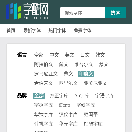
搜 索
首页
最新字体
热门字体
免费字体
|
|
购物车
登录
注册
语言
全部
中文
英文
日文
韩文
阿拉伯文
藏文
维吾尔文
蒙文
罗马尼亚文
彝文
印度文
希伯来文
西里尔文
亚美尼亚文
品牌
全部
方正字库
Aa字库
字语字库
字趣字库
iFonts
字魂字库
华钛字库
汉仪字库
范国平
龚帆字库
华光字库
站酷字库