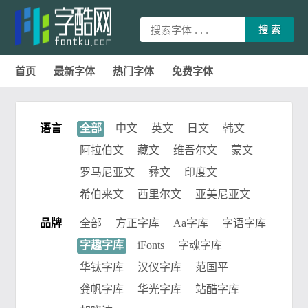
搜 索
首页
最新字体
热门字体
免费字体
|
|
购物车
登录
注册
语言
全部
中文
英文
日文
韩文
阿拉伯文
藏文
维吾尔文
蒙文
罗马尼亚文
彝文
印度文
希伯来文
西里尔文
亚美尼亚文
品牌
全部
方正字库
Aa字库
字语字库
字趣字库
iFonts
字魂字库
华钛字库
汉仪字库
范国平
龚帆字库
华光字库
站酷字库