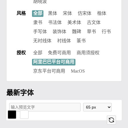
胡晓波
风格
全部
黑体
宋体
仿宋体
楷体
隶书
书法体
美术体
古文体
手写体
装饰体
魏碑
草书
行书
无衬线体
衬线体
篆书
授权
全部
免费可商用
商用须授权
阿里巴巴平台可商用
京东平台可商用
MacOS
最新字体