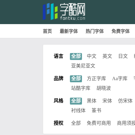
首页
最新字体
热门字体
免费字体
语言
全部
中文
英文
日文
亚美尼亚文
品牌
全部
方正字库
Aa字库
站酷字库
胡晓波
风格
全部
黑体
宋体
仿宋体
衬线体
篆书
授权
全部
免费可商用
商用须