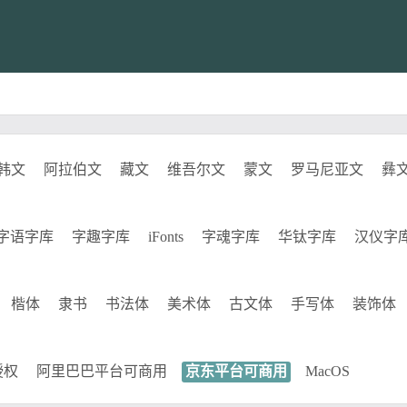
韩文
阿拉伯文
藏文
维吾尔文
蒙文
罗马尼亚文
彝
字语字库
字趣字库
iFonts
字魂字库
华钛字库
汉仪字
楷体
隶书
书法体
美术体
古文体
手写体
装饰体
授权
阿里巴巴平台可商用
京东平台可商用
MacOS