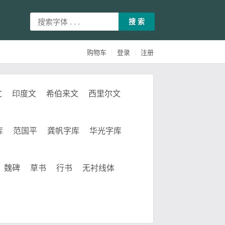
搜 索
|
|
购物车
登录
注册
文
印度文
希伯来文
西里尔文
库
范国平
龚帆字库
华光字库
魏碑
草书
行书
无衬线体