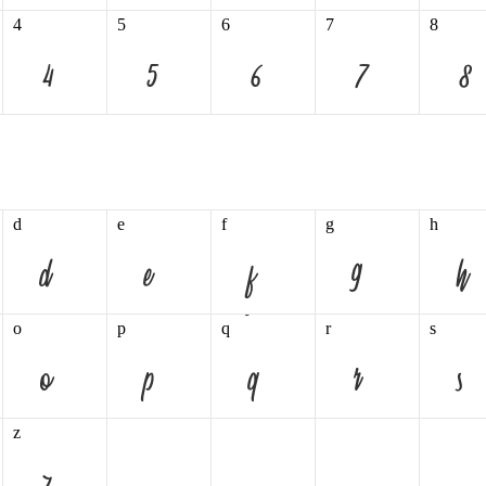
4
5
6
7
8
d
e
f
g
h
o
p
q
r
s
z