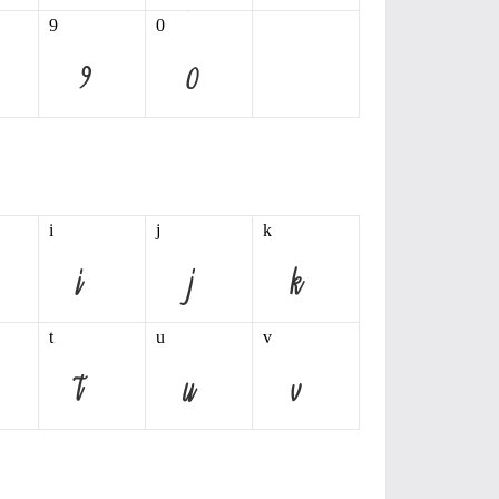
9
0
i
j
k
t
u
v