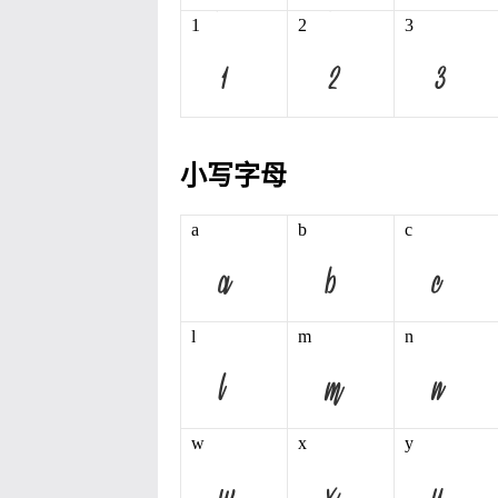
1
2
3
小写字母
a
b
c
l
m
n
w
x
y