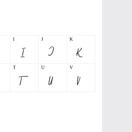
I
J
K
T
U
V