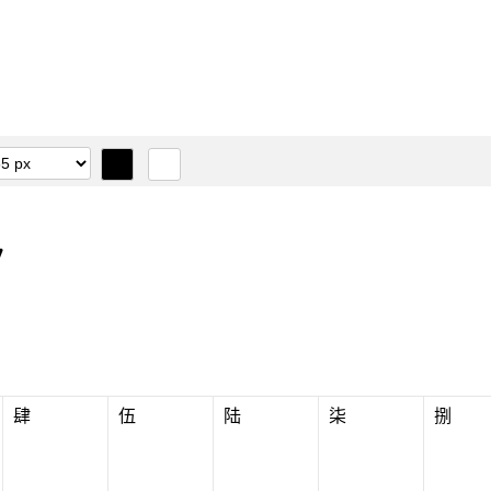
肆
伍
陆
柒
捌