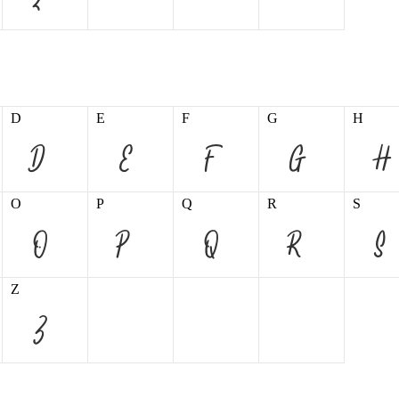
D
E
F
G
H
O
P
Q
R
S
Z