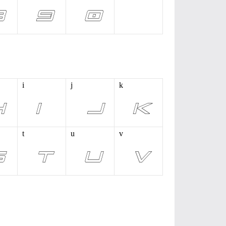
i
j
k
t
u
v