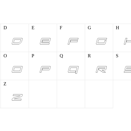
D
E
F
G
H
O
P
Q
R
S
Z