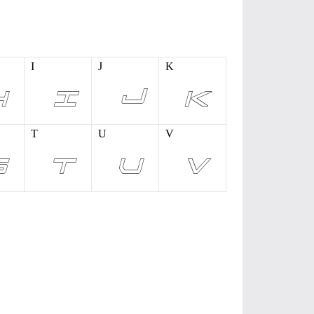
I
J
K
T
U
V