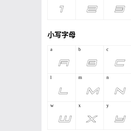
小写字母
a
b
c
l
m
n
w
x
y