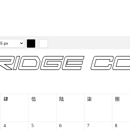
肆
伍
陆
柒
捌
4
5
6
7
8