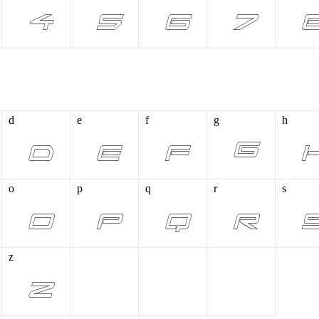
d
e
f
g
h
o
p
q
r
s
z