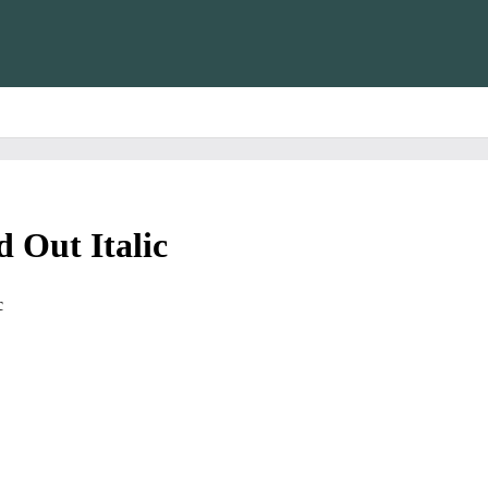
 Out Italic
c