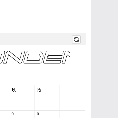
玖
拾
9
0