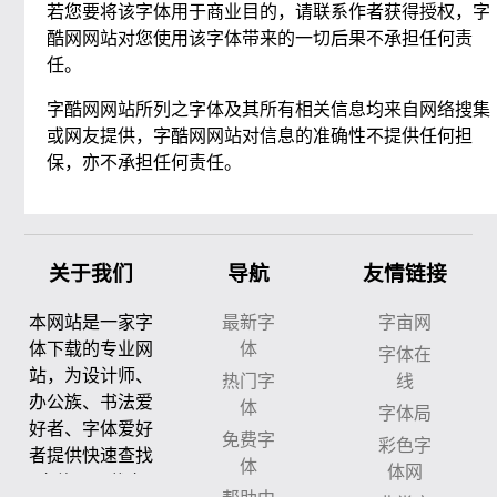
若您要将该字体用于商业目的，请联系作者获得授权，字
酷网网站对您使用该字体带来的一切后果不承担任何责
任。
字酷网网站所列之字体及其所有相关信息均来自网络搜集
或网友提供，字酷网网站对信息的准确性不提供任何担
保，亦不承担任何责任。
关于我们
导航
友情链接
本网站是一家字
最新字
字亩网
体下载的专业网
体
字体在
站，为设计师、
热门字
线
办公族、书法爱
体
字体局
好者、字体爱好
免费字
彩色字
者提供快速查找
体
体网
字体、下载字