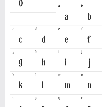
a
b
c
d
e
f
g
h
i
j
k
l
m
n
o
p
q
r