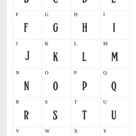
F
G
H
I
J
K
L
M
N
O
P
Q
R
S
T
U
V
W
X
Y